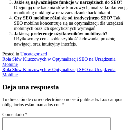
Jakie są najważniejsze funkcje w narzędziach do SEO?
Obejmują one badania słów kluczowych, analiza konkurencji,
monitoring rankingów oraz zarządzanie backlinkami.
Czy SEO mobilne różni się od tradycyjnego SEO?
Tak,
SEO mobilne koncentruje się na optymalizacji dla urządzeń
mobilnych oraz ich specyficznych wymagań.
Jakie są preferencje użytkowników mobilnych?
Użytkownicy cenią sobie szybkość ładowania, prostotę
nawigacji oraz intuicyjny interfejs.
Posted in
Uncategorized
Navegación
Rola Słów Kluczowych w Optymalizacji SEO na Urządzenia
Mobilne
de
Rola Słów Kluczowych w Optymalizacji SEO na Urządzenia
entradas
Mobilne
Deja una respuesta
Tu dirección de correo electrónico no será publicada.
Los campos
obligatorios están marcados con
*
Comentario
*