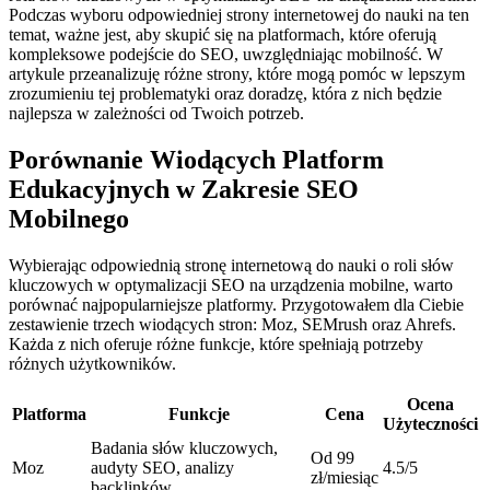
Podczas wyboru odpowiedniej strony internetowej do nauki na ten
temat, ważne jest, aby skupić się na platformach, które oferują
kompleksowe podejście do SEO, uwzględniając mobilność. W
artykule przeanalizuję różne strony, które mogą pomóc w lepszym
zrozumieniu tej problematyki oraz doradzę, która z nich będzie
najlepsza w zależności od Twoich potrzeb.
Porównanie Wiodących Platform
Edukacyjnych w Zakresie SEO
Mobilnego
Wybierając odpowiednią stronę internetową do nauki o roli słów
kluczowych w optymalizacji SEO na urządzenia mobilne, warto
porównać najpopularniejsze platformy. Przygotowałem dla Ciebie
zestawienie trzech wiodących stron: Moz, SEMrush oraz Ahrefs.
Każda z nich oferuje różne funkcje, które spełniają potrzeby
różnych użytkowników.
Ocena
Platforma
Funkcje
Cena
Użyteczności
Badania słów kluczowych,
Od 99
Moz
audyty SEO, analizy
4.5/5
zł/miesiąc
backlinków