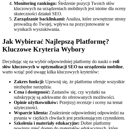
Monitoring rankingu:
Śledzenie pozycji Twoich słów
kluczowych na urządzeniach mobilnych jest istotne dla oceny
skuteczności działań SEO.
Zarządzanie backlinkami:
Analiza, które zewnętrzne strony
prowadzą do Twojej, wpływa na pozycjonowanie w
wynikach wyszukiwania.
Jak Wybierać Najlepszą Platformę?
Kluczowe Kryteria Wybory
Decydując się na wybór odpowiedniej platformy do nauki o
roli
słów kluczowych w optymalizacji SEO na urządzenia mobilne
,
warto wziąć pod uwagę kilka kluczowych kryteriów:
Zakres funkcji:
Upewnij się, że platforma oferuje wszystkie
niezbędne narzędzia.
Cena i dostępność:
Zastanów się, czy wydatki na
subskrypcję są adekwatne do oferowanych możliwości.
Opinie użytkowników:
Przejrzyj recenzje i oceny na temat
użyteczności.
Wsparcie klienta:
Znalezienie odpowiedniej odpowiedzi na
pytania w ciężkich chwilach jest przekonującym czynnikiem.
Szkolenia i materiały edukacyjne:
Dobre platformy
powinny mieć dostęp do materiałów edukacyjnych, które