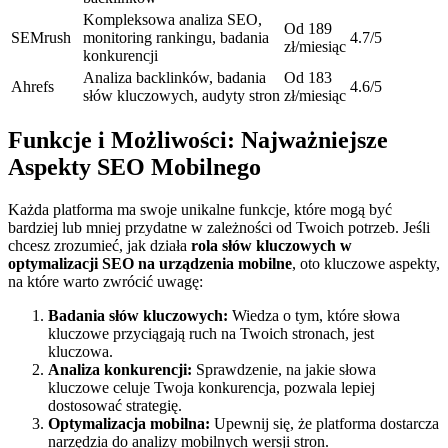
Kompleksowa analiza SEO,
Od 189
SEMrush
monitoring rankingu, badania
4.7/5
zł/miesiąc
konkurencji
Analiza backlinków, badania
Od 183
Ahrefs
4.6/5
słów kluczowych, audyty stron
zł/miesiąc
Funkcje i Możliwości: Najważniejsze
Aspekty SEO Mobilnego
Każda platforma ma swoje unikalne funkcje, które mogą być
bardziej lub mniej przydatne w zależności od Twoich potrzeb. Jeśli
chcesz zrozumieć, jak działa
rola słów kluczowych w
optymalizacji SEO na urządzenia mobilne
, oto kluczowe aspekty,
na które warto zwrócić uwagę:
Badania słów kluczowych:
Wiedza o tym, które słowa
kluczowe przyciągają ruch na Twoich stronach, jest
kluczowa.
Analiza konkurencji:
Sprawdzenie, na jakie słowa
kluczowe celuje Twoja konkurencja, pozwala lepiej
dostosować strategię.
Optymalizacja mobilna:
Upewnij się, że platforma dostarcza
narzędzia do analizy mobilnych wersji stron.