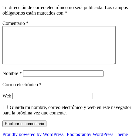
Tu dirección de correo electrónico no será publicada.
Los campos
obligatorios están marcados con
*
Comentario
*
Nombre
*
Correo electrónico
*
Web
Guarda mi nombre, correo electrónico y web en este navegador
para la próxima vez que comente.
Proudly powered by WordPress
|
Photography WordPress Theme