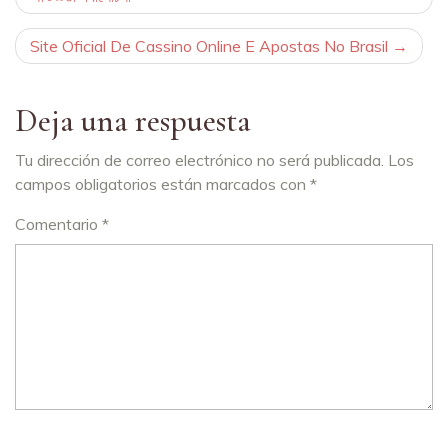
de
entradas
Site Oficial De Cassino Online E Apostas No Brasil
Deja una respuesta
Tu dirección de correo electrónico no será publicada.
Los
campos obligatorios están marcados con
*
Comentario
*