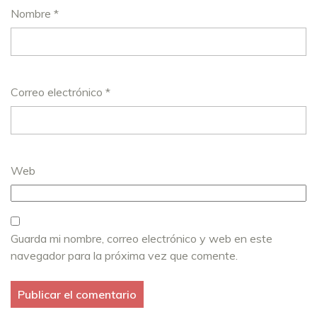
Nombre
*
Correo electrónico
*
Web
Guarda mi nombre, correo electrónico y web en este
navegador para la próxima vez que comente.