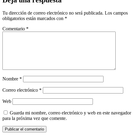
Tu dirección de correo electrónico no será publicada.
Los campos
obligatorios están marcados con
*
Comentario
*
Nombre
*
Correo electrónico
*
Web
Guarda mi nombre, correo electrónico y web en este navegador
para la próxima vez que comente.