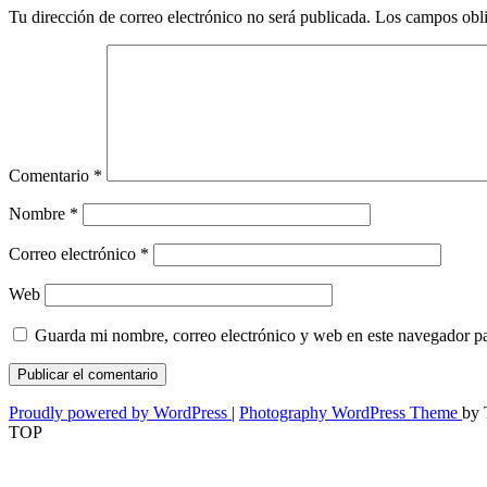
Tu dirección de correo electrónico no será publicada.
Los campos obli
Comentario
*
Nombre
*
Correo electrónico
*
Web
Guarda mi nombre, correo electrónico y web en este navegador p
Proudly powered by WordPress
|
Photography WordPress Theme
by 
TOP