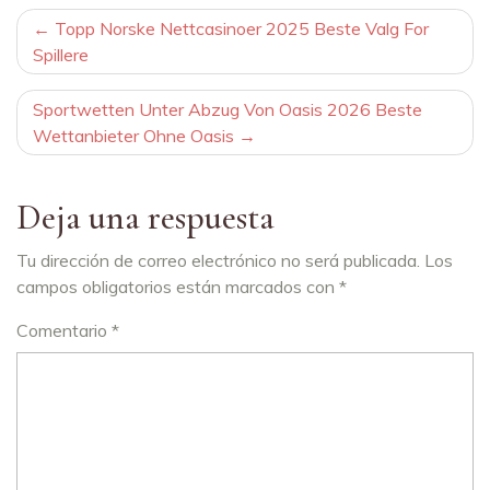
Navegación
Topp Norske Nettcasinoer 2025 Beste Valg For
Spillere
de
entradas
Sportwetten Unter Abzug Von Oasis 2026 Beste
Wettanbieter Ohne Oasis
Deja una respuesta
Tu dirección de correo electrónico no será publicada.
Los
campos obligatorios están marcados con
*
Comentario
*