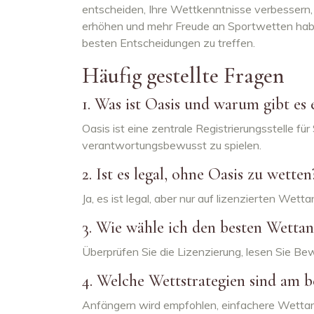
entscheiden, Ihre Wettkenntnisse verbessern,
erhöhen und mehr Freude an Sportwetten habe
besten Entscheidungen zu treffen.
Häufig gestellte Fragen
1. Was ist Oasis und warum gibt es 
Oasis ist eine zentrale Registrierungsstelle f
verantwortungsbewusst zu spielen.
2. Ist es legal, ohne Oasis zu wetten
Ja, es ist legal, aber nur auf lizenzierten Wett
3. Wie wähle ich den besten Wettan
Überprüfen Sie die Lizenzierung, lesen Sie 
4. Welche Wettstrategien sind am b
Anfängern wird empfohlen, einfachere Wettar