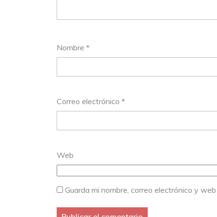
Nombre
*
Correo electrónico
*
Web
Guarda mi nombre, correo electrónico y web