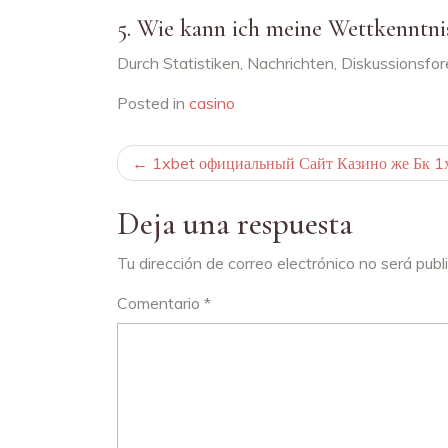
5. Wie kann ich meine Wettkenntnis
Durch Statistiken, Nachrichten, Diskussionsfo
Posted in
casino
Navegación
1xbet официальный Сайт Казино же Бк 1х
de
Deja una respuesta
entradas
Tu dirección de correo electrónico no será publ
Comentario
*