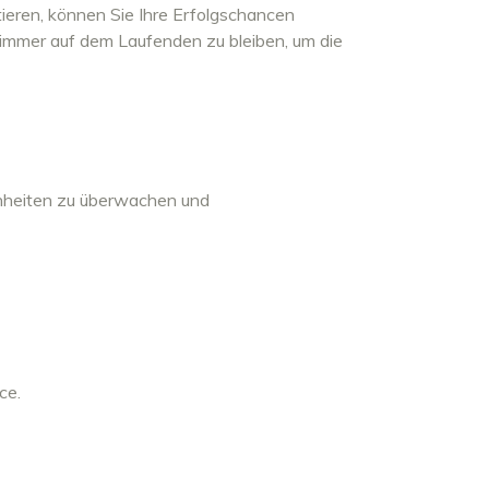
ieren, können Sie Ihre Erfolgschancen
immer auf dem Laufenden zu bleiben, um die
wohnheiten zu überwachen und
ce.