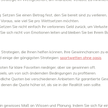
etzen Sie einen Betrag fest, den Sie bereit sind zu verlieren, 
 Voraus, wie viel Sie pro Wettsetzen möchten.
etzen Sie nicht einfach Ihr verlorenes Geld zurück, um Verluste
 Sie sich nicht von Emotionen leiten und bleiben Sie bei Ihrem B
 Strategien, die Ihnen helfen können, Ihre Gewinnchancen zu erh
nd einige der gängigsten Strategien:
sportwetten ohne oasis
ten für klare Favoriten niedriger, aber sie gewinnen oft.
els, um von sich ändernden Bedingungen zu profitieren.
dliche Quoten bei verschiedenen Anbietern für garantierte Ge
denen die Quote höher ist, als sie in der Realität sein sollte.
in gewisses Maß an Wissen und Planung. Indem Sie sich für e