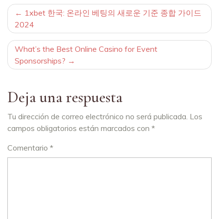
Navegación
1xbet 한국: 온라인 베팅의 새로운 기준 종합 가이드
2024
de
entradas
What’s the Best Online Casino for Event
Sponsorships?
Deja una respuesta
Tu dirección de correo electrónico no será publicada.
Los
campos obligatorios están marcados con
*
Comentario
*