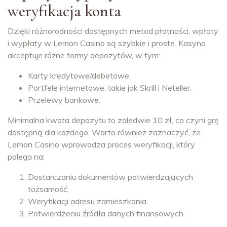
weryfikacja konta
Dzięki różnorodności dostępnych metod płatności, wpłaty
i wypłaty w Lemon Casino są szybkie i proste. Kasyno
akceptuje różne formy depozytów, w tym:
Karty kredytowe/debetowe.
Portfele internetowe, takie jak Skrill i Neteller.
Przelewy bankowe.
Minimalna kwota depozytu to zaledwie 10 zł, co czyni grę
dostępną dla każdego. Warto również zaznaczyć, że
Lemon Casino wprowadza proces weryfikacji, który
polega na:
Dostarczaniu dokumentów potwierdzających
tożsamość.
Weryfikacji adresu zamieszkania.
Potwierdzeniu źródła danych finansowych.