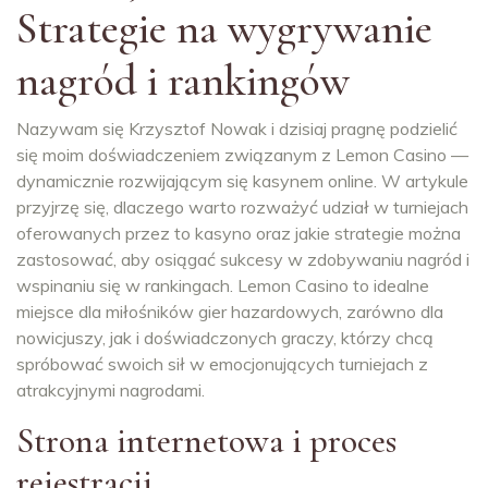
Strategie na wygrywanie
nagród i rankingów
Nazywam się Krzysztof Nowak i dzisiaj pragnę podzielić
się moim doświadczeniem związanym z Lemon Casino —
dynamicznie rozwijającym się kasynem online. W artykule
przyjrzę się, dlaczego warto rozważyć udział w turniejach
oferowanych przez to kasyno oraz jakie strategie można
zastosować, aby osiągać sukcesy w zdobywaniu nagród i
wspinaniu się w rankingach. Lemon Casino to idealne
miejsce dla miłośników gier hazardowych, zarówno dla
nowicjuszy, jak i doświadczonych graczy, którzy chcą
spróbować swoich sił w emocjonujących turniejach z
atrakcyjnymi nagrodami.
Strona internetowa i proces
rejestracji