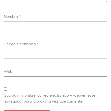
Nombre
*
Correo electrónico
*
Web
Guarda mi nombre, correo electrónico y web en este
navegador para la próxima vez que comente.