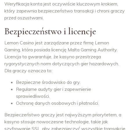
Weryfikacja konta jest oczywiście kluczowym krokiem,
który zapewnia bezpieczeństwo transakcji i chroni graczy
przed oszustwami.
Bezpieczeństwo i licencje
Lemon Casino jest zarządzane przez firmę Lemon
Gaming, która posiada licencję Malta Gaming Authority.
Licencja ta gwarantuje, że kasyno przestrzega
rygorystycznych norm dotyczących gier hazardowych.
Dla graczy oznacza to:
Bezpieczne środowisko do gry.
Regularne audyty gier i zapewnienie
sprawiedliwości.
Ochronę danych osobowych i płatności.
Bezpieczeństwo graczy jest najwyższym priorytetem, a
kasyno stosuje nowoczesne technologie, takie jak
szyfrowanie SSL, aby zabezpieczyć wszystkie transakcje