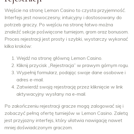
Wejście na stronę Lemon Casino to czysta przyjemność.
Interfejs jest nowoczesny, intuicyjny i dostosowany do
potrzeb graczy. Po wejściu na stronę łatwo można
znaleźć sekcje poświęcone turniejom, grom oraz bonusom.
Proces rejestracji jest prosty i szybki, wystarczy wykonać
kilka kroków:
Wejdź na stronę główną Lemon Casino.
Kliknij przycisk „Rejestracja” w prawym górnym rogu.
Wypełnij formularz, podając swoje dane osobowe i
adres e-mail.
Zatwierdź swoją rejestrację przez kliknięcie w link
aktywacyjny wysłany na e-mail.
Po zakończeniu rejestracji gracze mogą zalogować się i
zobaczyć pełną ofertę turniejów w Lemon Casino. Zaletą
jest przyjazny interfejs, który ułatwia nawigację nawet
mniej doświadczonym graczom.