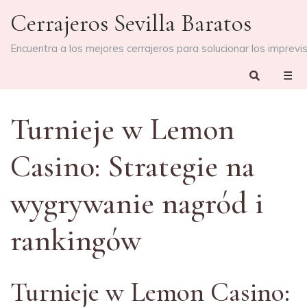
Skip
Cerrajeros Sevilla Baratos
to
content
Encuentra a los mejores cerrajeros para solucionar los imprevi
☰
Turnieje w Lemon
Casino: Strategie na
wygrywanie nagród i
rankingów
Turnieje w Lemon Casino: