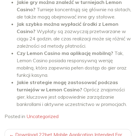
Jakie gry można znaleźć w turniejach Lemon
Casino?
Turnieje koncentrują się głównie na slotach,
ale także mogą obejmować inne gry stołowe.
Jak szybko można wypłacić środki z Lemon
Casino?
Wypłaty są zazwyczaj przetwarzane w
ciągu 24 godzin, ale czas realizacji może się różnić w
zależności od metody płatności.
Czy Lemon Casino ma aplikację mobilną?
Tak,
Lemon Casino posiada responsywną wersję
mobilną, która zapewnia pełen dostęp do gier oraz
funkcji kasyna.
Jakie strategie mogę zastosować podczas
turniejów w Lemon Casino?
Oprócz znajomości
gier, kluczowe jest odpowiednie zarządzanie
bankrollami i aktywne uczestnictwo w promocjach.
Posted in
Uncategorized
Navegación
Download 22bet Mobile Application Intended For