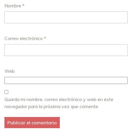
Nombre
*
Correo electrónico
*
Web
Guarda mi nombre, correo electrónico y web en este
navegador para la próxima vez que comente.