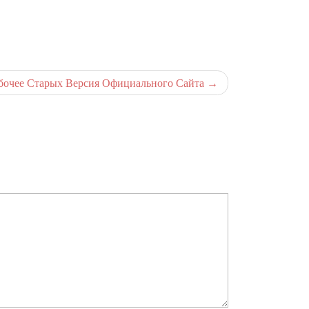
абочее Старых Версия Официального Сайта