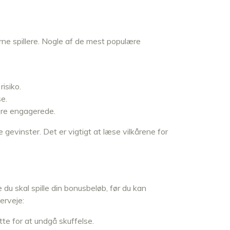
ne spillere. Nogle af de mest populære
risiko.
e.
lere engagerede.
gevinster. Det er vigtigt at læse vilkårene for
u skal spille din bonusbeløb, før du kan
erveje:
te for at undgå skuffelse.