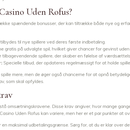
 Casino Uden Rofus?
række spændende bonusser, der kan tiltrække både nye og erfar
lbydes til nye spillere ved deres første indbetaling.
e gratis på udvalgte spil, hvilket giver chancer for gevinst uden 
 tilbagevendende spillere, der skaber en følelse af værdsættels
:
Specielle tilbud, der opdateres regelmæssigt for at holde spil
 spille mere, men de øger også chancerne for at opnå betydelige 
v, som skal opfyldes.
krav
rstå omsætningskravene. Disse krav angiver, hvor mange gange d
Casino Uden Rofus kan variere, men her er et par punkter at ov
en maksimal udbetalingsgrænse. Sørg for, at du er klar over det