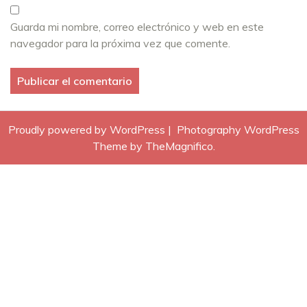
Guarda mi nombre, correo electrónico y web en este
navegador para la próxima vez que comente.
Proudly powered by WordPress
|
Photography WordPress
Theme
by TheMagnifico.