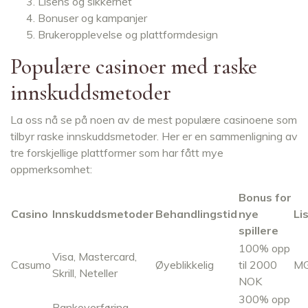
Lisens og sikkerhet
Bonuser og kampanjer
Brukeropplevelse og plattformdesign
Populære casinoer med raske
innskuddsmetoder
La oss nå se på noen av de mest populære casinoene som
tilbyr raske innskuddsmetoder. Her er en sammenligning av
tre forskjellige plattformer som har fått mye
oppmerksomhet:
Bonus for
Casino
Innskuddsmetoder
Behandlingstid
nye
Li
spillere
100% opp
Visa, Mastercard,
Casumo
Øyeblikkelig
til 2000
M
Skrill, Neteller
NOK
300% opp
Bankoverføring,