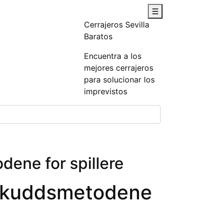
☰
Cerrajeros Sevilla
Baratos
Encuentra a los
mejores cerrajeros
para solucionar los
imprevistos
ene for spillere
nskuddsmetodene