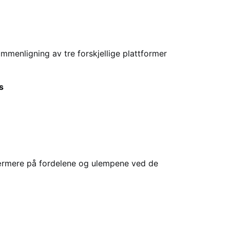
menligning av tre forskjellige plattformer
s
C
ærmere på fordelene og ulempene ved de