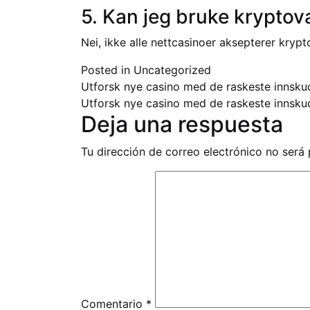
5. Kan jeg bruke kryptova
Nei, ikke alle nettcasinoer aksepterer krypto
Posted in
Uncategorized
Navegación
Utforsk nye casino med de raskeste innsku
Utforsk nye casino med de raskeste innsku
de
Deja una respuesta
entradas
Tu dirección de correo electrónico no será 
Comentario
*