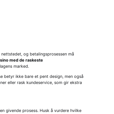
å nettstedet, og betalingsprosessen må
asino med de raskeste
 dagens marked.
se betyr ikke bare et pent design, men også
oner eller rask kundeservice, som gir ekstra
n givende prosess. Husk å vurdere hvilke