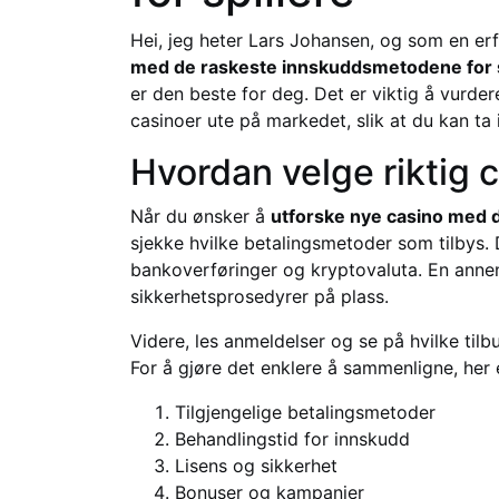
Hei, jeg heter Lars Johansen, og som en er
med de raskeste innskuddsmetodene for s
er den beste for deg. Det er viktig å vurder
casinoer ute på markedet, slik at du kan ta 
Hvordan velge riktig 
Når du ønsker å
utforske nye casino med 
sjekke hvilke betalingsmetoder som tilbys. D
bankoverføringer og kryptovaluta. En annen 
sikkerhetsprosedyrer på plass.
Videre, les anmeldelser og se på hvilke til
For å gjøre det enklere å sammenligne, her e
Tilgjengelige betalingsmetoder
Behandlingstid for innskudd
Lisens og sikkerhet
Bonuser og kampanjer