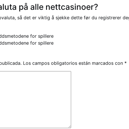
luta på alle nettcasinoer?
valuta, så det er viktig å sjekke dette før du registrerer de
ddsmetodene for spillere
ddsmetodene for spillere
publicada.
Los campos obligatorios están marcados con
*