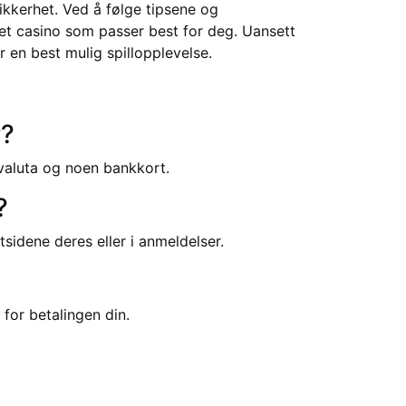
kkerhet. Ved å følge tipsene og
ket casino som passer best for deg. Uansett
 en best mulig spillopplevelse.
r?
valuta og noen bankkort.
?
sidene deres eller i anmeldelser.
for betalingen din.