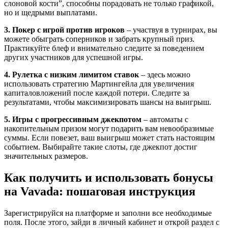
слоновой кости”, способны порадовать не только графикой,
но и щедрыми выплатами.
3. Покер с игрой против игроков
– участвуя в турнирах, вы
можете обыграть соперников и забрать крупный приз.
Практикуйте блеф и внимательно следите за поведением
других участников для успешной игры.
4. Рулетка с низким лимитом ставок
– здесь можно
использовать стратегию Мартингейла для увеличения
капиталовложений после каждой потери. Следите за
результатами, чтобы максимизировать шансы на выигрыш.
5. Игры с прогрессивным джекпотом
– автоматы с
накопительным призом могут подарить вам невообразимые
суммы. Если повезет, ваш выигрыш может стать настоящим
событием. Выбирайте такие слоты, где джекпот достиг
значительных размеров.
Как получить и использовать бонусы
на Vavada: пошаговая инструкция
Зарегистрируйся на платформе и заполни все необходимые
поля. После этого, зайди в личный кабинет и открой раздел с