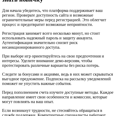
Для начала убедитесь, что платформа поддерживает ваш
регион. Проверьте доступность сайта и возможные
ограничительные меры перед регистрацией. Это облегчит
процесс и предотвратит возможные неприятности.
Регистрация занимает всего несколько минут, но стоит
использовать надежный пароль и защиту аккаунта.
Аутентификация значительно снизит риск
несанкционированного доступа.
При выборе игр ориентируйтесь на свои предпочтения и
интересы. Уделите внимание демо-версиям, чтобы
протестировать различные варианты без риска потерь.
Следите за бонусами и акциями, ведь в них может скрываться
выгодное предложение. Подписка на рассылку уведомлений
поможет не упустить важные события.
Перед пополнением счета изучите доступные методы. Каждое
направление имеет свои особенности и комиссии, которые
могут повлиять на ваш опыт.
Если возникнут трудности, не стесняйтесь обращаться в
службу поддержки. Компетентные специалисты работают