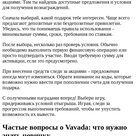
акциями. Там ты найдешь доступные предложения и условия
для получения вознаграждений.
Сначала выбирай, какой подарок тебе интересен. Чаще всего
предлагают депозитные или бездепозитные привилегии.
Убедись, что ты понимаешь правила использования –
минимальные суммы, сроки, требования по ставкам.
После выбора, несколько раз проверь условия. Обычно
необходимо выполнить первую финансовую операцию или
просто подтвердить участие. Вводи требуемую сумму для
активации, если это предусмотрено.
При внесении средств следи за акциями – предложения
иногда могут изменяться. Обрати внимание на коды, которые
возможно нужно ввести при пополнении счета для получения
подарка.
С полученными наградами вперед! Выбери игру,
придерживаясь условий отыгрыша. Играя, следи за
прогрессом выполнения требований, чтобы не упустить
возможность их вывести.
Частые вопросы о Vavada: что нужно
знать новичку