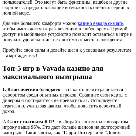
пользователей. Это могут быть фриспины, кэшбэк и другие
сюрпризы, предоставляющие возможность оценить сервис в
полной мере.
Для еще большего комфорта можно
казино вавада скачать
,
чтобы иметь доступ к развлечениям в любое время. Прямой
доступ на мобильное устройство позволит оставаться в игре и
получать удовольствие, независимо от места нахождения.
Пробуйте свои силы и делайте шаги к успешным результатам
– азарт ждет вас!
Топ-5 игр в Vavada казино для
максимального выигрыша
1. Классический блэкджек
– эта карточная игра остается
фаворитом среди опытных игроков. Сравните свои карты с
дилером и постарайтесь не превысить 21. Используйте
стратегию, учитывая шансы, чтобы повысить вероятный
доход.
2. Слот с высоким RTP
– выбирайте автоматы с возвратом
игроку выше 96%. Это даст больше шансов на долгосрочный
выигрыш. Такие слоты, как “Гарри Поттер” или “Долина