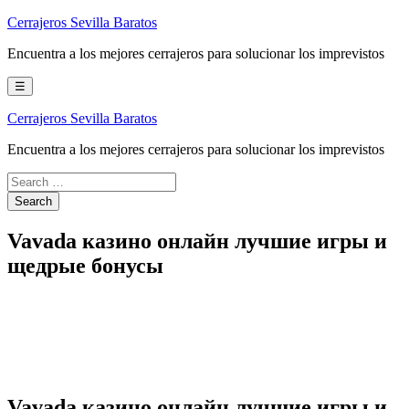
Skip
Cerrajeros Sevilla Baratos
to
Encuentra a los mejores cerrajeros para solucionar los imprevistos
content
☰
Cerrajeros Sevilla Baratos
Encuentra a los mejores cerrajeros para solucionar los imprevistos
Vavada казино онлайн лучшие игры и
щедрые бонусы
Vavada казино онлайн лучшие игры и