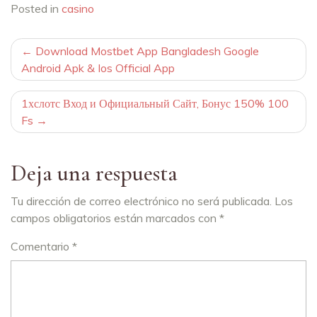
Posted in
casino
Navegación
Download Mostbet App Bangladesh Google
Android Apk & Ios Official App
de
entradas
1хслотс Вход и Официальный Сайт, Бонус 150% 100
Fs
Deja una respuesta
Tu dirección de correo electrónico no será publicada.
Los
campos obligatorios están marcados con
*
Comentario
*