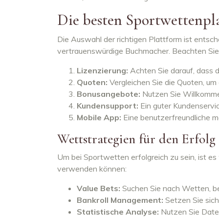
Die besten Sportwettenpla
Die Auswahl der richtigen Plattform ist entsch
vertrauenswürdige Buchmacher. Beachten Sie 
Lizenzierung:
Achten Sie darauf, dass d
Quoten:
Vergleichen Sie die Quoten, um
Bonusangebote:
Nutzen Sie Willkommen
Kundensupport:
Ein guter Kundenservice
Mobile App:
Eine benutzerfreundliche mo
Wettstrategien für den Erfolg
Um bei Sportwetten erfolgreich zu sein, ist es
verwenden können:
Value Bets:
Suchen Sie nach Wetten, be
Bankroll Management:
Setzen Sie sich 
Statistische Analyse:
Nutzen Sie Daten