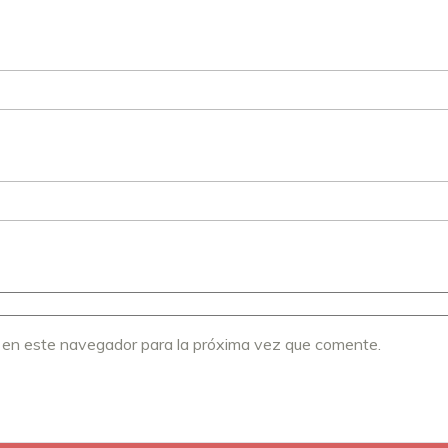
 en este navegador para la próxima vez que comente.