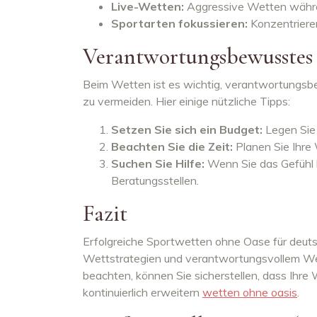
Live-Wetten:
Aggressive Wetten während
Sportarten fokussieren:
Konzentrieren
Verantwortungsbewusstes
Beim Wetten ist es wichtig, verantwortungsbe
zu vermeiden. Hier einige nützliche Tipps:
Setzen Sie sich ein Budget:
Legen Sie f
Beachten Sie die Zeit:
Planen Sie Ihre
Suchen Sie Hilfe:
Wenn Sie das Gefühl h
Beratungsstellen.
Fazit
Erfolgreiche Sportwetten ohne Oase für deutsc
Wettstrategien und verantwortungsvollem Wette
beachten, können Sie sicherstellen, dass Ihre 
kontinuierlich erweitern
wetten ohne oasis
.