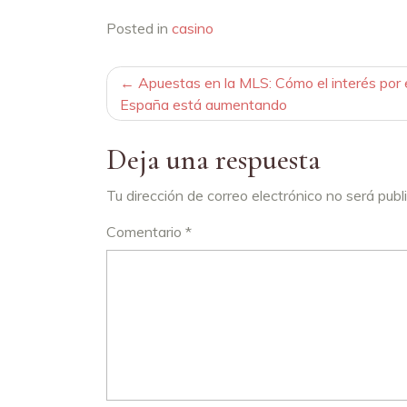
Posted in
casino
Navegación
Apuestas en la MLS: Cómo el interés por e
España está aumentando
de
entradas
Deja una respuesta
Tu dirección de correo electrónico no será publ
Comentario
*