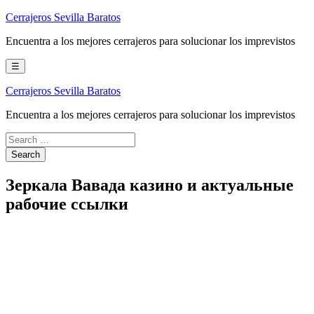
Skip
Cerrajeros Sevilla Baratos
to
Encuentra a los mejores cerrajeros para solucionar los imprevistos
content
☰
Cerrajeros Sevilla Baratos
Encuentra a los mejores cerrajeros para solucionar los imprevistos
Зеркала Вавада казино и актуальные
рабочие ссылки