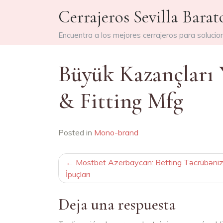
Skip
Cerrajeros Sevilla Barat
to
content
Encuentra a los mejores cerrajeros para solucio
Büyük Kazançları 
& Fitting Mfg
Posted in
Mono-brand
Navegación
Mostbet Azerbaycan: Betting Təcrübəni
İpuçları
de
entradas
Deja una respuesta