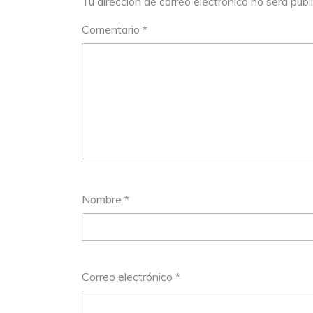
Tu dirección de correo electrónico no será publ
Comentario
*
Nombre
*
Correo electrónico
*