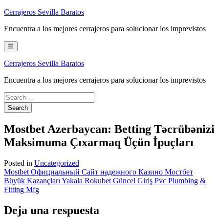
Skip
Cerrajeros Sevilla Baratos
to
Encuentra a los mejores cerrajeros para solucionar los imprevistos
content
☰
Cerrajeros Sevilla Baratos
Encuentra a los mejores cerrajeros para solucionar los imprevistos
Mostbet Azerbaycan: Betting Təcrübənizi
Maksimuma Çıxarmaq Üçün İpuçları
Posted in
Uncategorized
Navegación
Mostbet Официальный Сайт надежного Казино Мостбет
Büyük Kazançları Yakala Rokubet Güncel Giriş Pvc Plumbing &
de
Fitting Mfg
entradas
Deja una respuesta