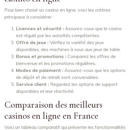
Pour bien choisir un casino en ligne, voici les critères
principaux à considérer :
Licences et sécurité :
Assurez-vous que le casino
est régulé par les autorités compétentes.
Offre de jeux :
Vérifiez la variété des jeux
disponibles, des machines à sous aux jeux de table.
Bonus et promotions :
Comparez les offres de
bienvenue et les promotions régulières.
Modes de paiement :
Assurez-vous que les options
de dépôt et de retrait sont convenables.
Service client :
Regardez les options de support
disponibles et leur réactivité.
Comparaison des meilleurs
casinos en ligne en France
Voici un tableau comparatif qui présente les fonctionnalités