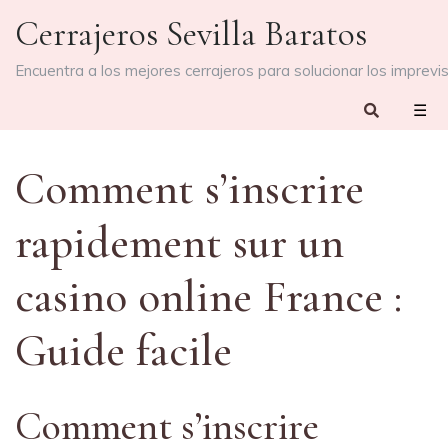
Skip
Cerrajeros Sevilla Baratos
to
content
Encuentra a los mejores cerrajeros para solucionar los imprevi
☰
Comment s’inscrire
rapidement sur un
casino online France :
Guide facile
Comment s’inscrire