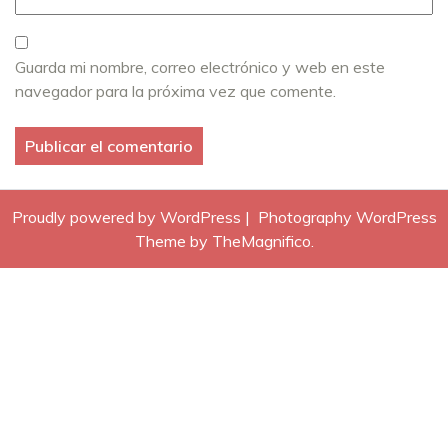
Guarda mi nombre, correo electrónico y web en este
navegador para la próxima vez que comente.
Proudly powered by WordPress
|
Photography WordPress
Theme
by TheMagnifico.