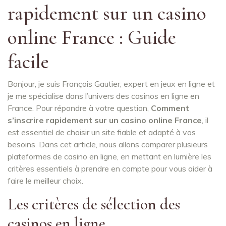
rapidement sur un casino
online France : Guide
facile
Bonjour, je suis François Gautier, expert en jeux en ligne et
je me spécialise dans l’univers des casinos en ligne en
France. Pour répondre à votre question,
Comment
s’inscrire rapidement sur un casino online France
, il
est essentiel de choisir un site fiable et adapté à vos
besoins. Dans cet article, nous allons comparer plusieurs
plateformes de casino en ligne, en mettant en lumière les
critères essentiels à prendre en compte pour vous aider à
faire le meilleur choix.
Les critères de sélection des
casinos en ligne