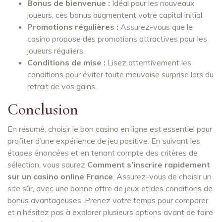
Bonus de bienvenue :
Idéal pour les nouveaux
joueurs, ces bonus augmentent votre capital initial.
Promotions régulières :
Assurez-vous que le
casino propose des promotions attractives pour les
joueurs réguliers.
Conditions de mise :
Lisez attentivement les
conditions pour éviter toute mauvaise surprise lors du
retrait de vos gains.
Conclusion
En résumé, choisir le bon casino en ligne est essentiel pour
profiter d’une expérience de jeu positive. En suivant les
étapes énoncées et en tenant compte des critères de
sélection, vous saurez
Comment s’inscrire rapidement
sur un casino online France
. Assurez-vous de choisir un
site sûr, avec une bonne offre de jeux et des conditions de
bonus avantageuses. Prenez votre temps pour comparer
et n’hésitez pas à explorer plusieurs options avant de faire