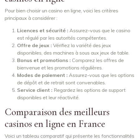
Pour bien choisir un casino en ligne, voici les critères
principaux à considérer :
Licences et sécurité :
Assurez-vous que le casino
est régulé par les autorités compétentes.
Offre de jeux :
Vérifiez la variété des jeux
disponibles, des machines à sous aux jeux de table.
Bonus et promotions :
Comparez les offres de
bienvenue et les promotions régulières.
Modes de paiement :
Assurez-vous que les options
de dépôt et de retrait sont convenables.
Service client :
Regardez les options de support
disponibles et leur réactivité.
Comparaison des meilleurs
casinos en ligne en France
Voici un tableau comparatif qui présente les fonctionnalités