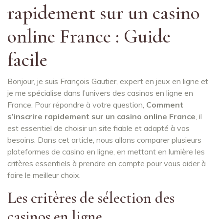
rapidement sur un casino
online France : Guide
facile
Bonjour, je suis François Gautier, expert en jeux en ligne et
je me spécialise dans l’univers des casinos en ligne en
France. Pour répondre à votre question,
Comment
s’inscrire rapidement sur un casino online France
, il
est essentiel de choisir un site fiable et adapté à vos
besoins. Dans cet article, nous allons comparer plusieurs
plateformes de casino en ligne, en mettant en lumière les
critères essentiels à prendre en compte pour vous aider à
faire le meilleur choix.
Les critères de sélection des
casinos en ligne