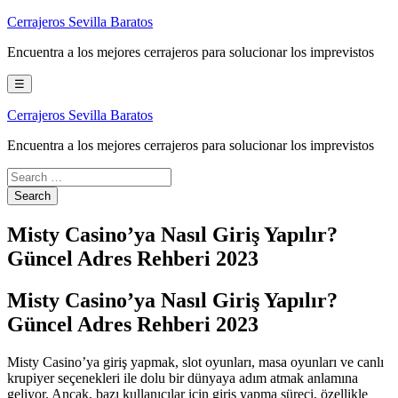
Skip
Cerrajeros Sevilla Baratos
to
Encuentra a los mejores cerrajeros para solucionar los imprevistos
content
☰
Cerrajeros Sevilla Baratos
Encuentra a los mejores cerrajeros para solucionar los imprevistos
Misty Casino’ya Nasıl Giriş Yapılır?
Güncel Adres Rehberi 2023
Misty Casino’ya Nasıl Giriş Yapılır?
Güncel Adres Rehberi 2023
Misty Casino’ya giriş yapmak, slot oyunları, masa oyunları ve canlı
krupiyer seçenekleri ile dolu bir dünyaya adım atmak anlamına
geliyor. Ancak, bazı kullanıcılar için giriş yapma süreci, özellikle