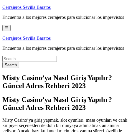
Skip
Cerrajeros Sevilla Baratos
to
Encuentra a los mejores cerrajeros para solucionar los imprevistos
content
☰
Cerrajeros Sevilla Baratos
Encuentra a los mejores cerrajeros para solucionar los imprevistos
Misty Casino’ya Nasıl Giriş Yapılır?
Güncel Adres Rehberi 2023
Misty Casino’ya Nasıl Giriş Yapılır?
Güncel Adres Rehberi 2023
Misty Casino’ya giriş yapmak, slot oyunları, masa oyunları ve canlı
krupiyer seçenekleri ile dolu bir dünyaya adım atmak anlamına
geliyor. Ancak, bazı kullanıcılar için giriş yapma süreci, özellikle