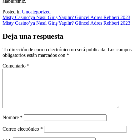
alabilirsiniz.
Posted in
Uncategorized
Navegación
Misty Casino’ya Nasıl Giriş Yapılır? Güncel Adres Rehberi 2023
Misty Casino’ya Nasıl Giriş Yapılır? Güncel Adres Rehberi 2023
de
entradas
Deja una respuesta
Tu dirección de correo electrónico no será publicada.
Los campos
obligatorios están marcados con
*
Comentario
*
Nombre
*
Correo electrónico
*