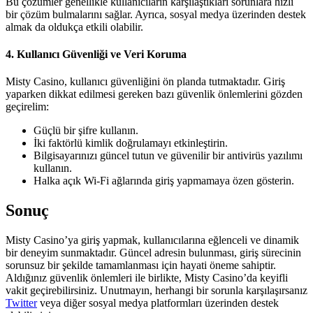
Bu çözümler genellikle kullanıcıların karşılaştıkları sorunlara hızlı
bir çözüm bulmalarını sağlar. Ayrıca, sosyal medya üzerinden destek
almak da oldukça etkili olabilir.
4. Kullanıcı Güvenliği ve Veri Koruma
Misty Casino, kullanıcı güvenliğini ön planda tutmaktadır. Giriş
yaparken dikkat edilmesi gereken bazı güvenlik önlemlerini gözden
geçirelim:
Güçlü bir şifre kullanın.
İki faktörlü kimlik doğrulamayı etkinleştirin.
Bilgisayarınızı güncel tutun ve güvenilir bir antivirüs yazılımı
kullanın.
Halka açık Wi-Fi ağlarında giriş yapmamaya özen gösterin.
Sonuç
Misty Casino’ya giriş yapmak, kullanıcılarına eğlenceli ve dinamik
bir deneyim sunmaktadır. Güncel adresin bulunması, giriş sürecinin
sorunsuz bir şekilde tamamlanması için hayati öneme sahiptir.
Aldığınız güvenlik önlemleri ile birlikte, Misty Casino’da keyifli
vakit geçirebilirsiniz. Unutmayın, herhangi bir sorunla karşılaşırsanız
Twitter
veya diğer sosyal medya platformları üzerinden destek