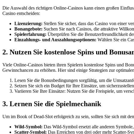
Die Auswahl des richtigen Online-Casinos kann einen großen Einfluss 
Casino entscheiden:
Lizenzierung:
Stellen Sie sicher, dass das Casino von einer v
Bonangebote:
Suchen Sie nach Casinos, die attraktive Willk
Spielerfahrung:
Überprüfen Sie die Benutzerfreundlichkeit der
Einzahlungs- und Auszahlungsoptionen:
Wählen Sie ein Cas
2. Nutzen Sie kostenlose Spins und Bonusa
Viele Online-Casinos bieten ihren Spielern kostenlose Spins und Bonu
Gewinnchancen zu erhöhen. Hier sind einige Strategien zur optimal
Lesen Sie die Bonusbedingungen sorgfältig, um die Umsatzanf
Setzen Sie sich ein Budget für Ihre Einsätze, um sicherzustell
Variieren Sie Ihre Einsätze: Nutzen Sie die Freispiele, um vers
3. Lernen Sie die Spielmechanik
Um im Book of Dead-Slot erfolgreich zu sein, sollten Sie sich mit de
Wild-Symbol:
Das Wild-Symbol ersetzt alle anderen Symbole,
Scatter-Symbol:
Das Erreichen von drei oder mehr Scatter-Sym