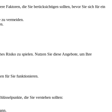
 Faktoren, die Sie berücksichtigen sollten, bevor Sie sich für ein
e zu vermeiden.
en.
hes Risiko zu spielen. Nutzen Sie diese Angebote, um Ihre
en für Sie funktionieren.
lüsselpunkte, die Sie verstehen sollten:
ann.