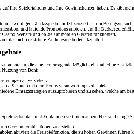
auf Ihre Spielerfahrung und Ihre Gewinnchancen haben. Es gibt mehrere
ertrauenswürdigen Glücksspielbehörde lizenziert ist, um Betrugsversuch
ommensboni und laufende Promotions anbieten, um Ihr Budget zu erhöh
 Casino-Website und ob sie auf mobilen Geräten funktioniert.
ino, das mehrere sichere Zahlungsmethoden akzeptiert.
ngebote
sangebote an, die eine hervorragende Möglichkeit sind, ohne zusätzlic
en Nutzung von Boni:
orderungen zu verstehen.
en, dass Sie auch mit dem Bonus verantwortungsvoll spielen.
chiedene Einsatzstrategien auszuprobieren und zu sehen, welche am best
n Spielmechaniken und Funktionen vertraut machen. Hier sind einige Sch
 um Gewinnkombinationen zu erstellen.
bolen aktiviert die Freispielfunktion, die zu hohen Gewinnen führen k