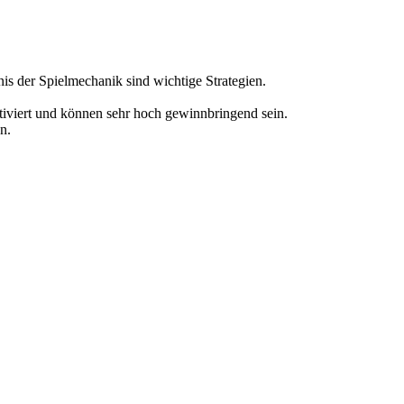
is der Spielmechanik sind wichtige Strategien.
tiviert und können sehr hoch gewinnbringend sein.
n.