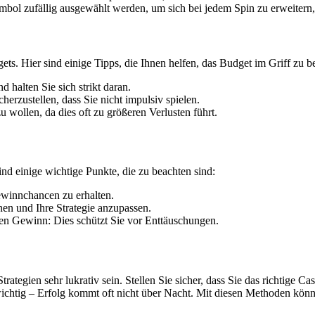
bol zufällig ausgewählt werden, um sich bei jedem Spin zu erweitern
ts. Hier sind einige Tipps, die Ihnen helfen, das Budget im Griff zu b
d halten Sie sich strikt daran.
herzustellen, dass Sie nicht impulsiv spielen.
 wollen, da dies oft zu größeren Verlusten führt.
nd einige wichtige Punkte, die zu beachten sind:
Gewinnchancen zu erhalten.
en und Ihre Strategie anzupassen.
 den Gewinn: Dies schützt Sie vor Enttäuschungen.
tegien sehr lukrativ sein. Stellen Sie sicher, dass Sie das richtige Ca
wichtig – Erfolg kommt oft nicht über Nacht. Mit diesen Methoden kön