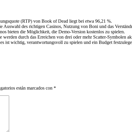
ngsquote (RTP) von Book of Dead liegt bei etwa 96,21 %.
ie Auswahl des richtigen Casinos, Nutzung von Boni und das Verständn
nos bieten die Möglichkeit, die Demo-Version kostenlos zu spielen.
le werden durch das Erreichen von drei oder mehr Scatter-Symbolen ak
s ist wichtig, verantwortungsvoll zu spielen und ein Budget festzulege
gatorios están marcados con
*