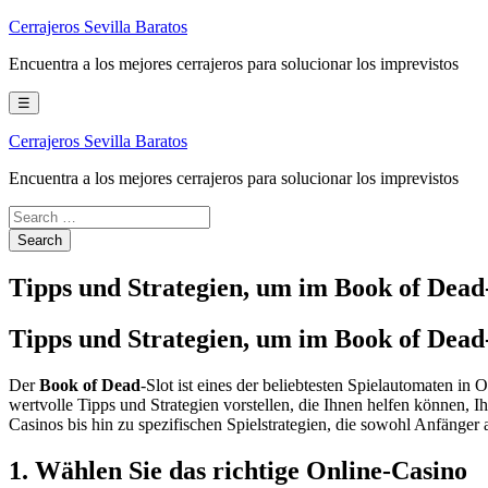
Skip
Cerrajeros Sevilla Baratos
to
Encuentra a los mejores cerrajeros para solucionar los imprevistos
content
☰
Cerrajeros Sevilla Baratos
Encuentra a los mejores cerrajeros para solucionar los imprevistos
Tipps und Strategien, um im Book of Dead
Tipps und Strategien, um im Book of Dead
Der
Book of Dead
-Slot ist eines der beliebtesten Spielautomaten in
wertvolle Tipps und Strategien vorstellen, die Ihnen helfen können
Casinos bis hin zu spezifischen Spielstrategien, die sowohl Anfänger
1. Wählen Sie das richtige Online-Casino