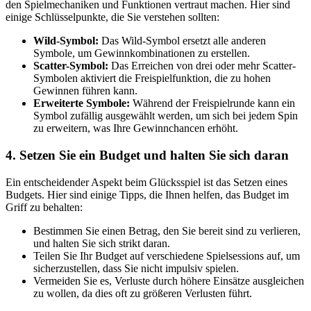
den Spielmechaniken und Funktionen vertraut machen. Hier sind
einige Schlüsselpunkte, die Sie verstehen sollten:
Wild-Symbol:
Das Wild-Symbol ersetzt alle anderen
Symbole, um Gewinnkombinationen zu erstellen.
Scatter-Symbol:
Das Erreichen von drei oder mehr Scatter-
Symbolen aktiviert die Freispielfunktion, die zu hohen
Gewinnen führen kann.
Erweiterte Symbole:
Während der Freispielrunde kann ein
Symbol zufällig ausgewählt werden, um sich bei jedem Spin
zu erweitern, was Ihre Gewinnchancen erhöht.
4. Setzen Sie ein Budget und halten Sie sich daran
Ein entscheidender Aspekt beim Glücksspiel ist das Setzen eines
Budgets. Hier sind einige Tipps, die Ihnen helfen, das Budget im
Griff zu behalten:
Bestimmen Sie einen Betrag, den Sie bereit sind zu verlieren,
und halten Sie sich strikt daran.
Teilen Sie Ihr Budget auf verschiedene Spielsessions auf, um
sicherzustellen, dass Sie nicht impulsiv spielen.
Vermeiden Sie es, Verluste durch höhere Einsätze ausgleichen
zu wollen, da dies oft zu größeren Verlusten führt.