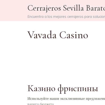
Skip
Cerrajeros Sevilla Barat
to
content
Encuentra a los mejores cerrajeros para solucio
Vavada Casino
Казино фриспины
Используйте наши эксклюзивные предложен
вашего бюджета.