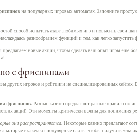
риспинов
на популярных игровых автоматах. Заполните просту
остой способ испытать азарт любимых игр и повысить свои ша
 наслаждаясь разнообразием функций и тем, как легко запустить
предлагаем новые акции, чтобы сделать ваш опыт игры еще бол
я!
ино с фриспинами
вы других игроков и рейтинги на специализированных сайтах. 
ния фриспинов.
Разные казино предлагают разные правила по и
действия акций. Эти моменты критически важны для понимания р
торые они распространяются.
Некоторые казино предлагают сотн
я, которые включают популярные слоты, чтобы получить максим