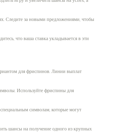
одлить игру и увеличить шансы на успех, а
иях. Следите за новыми предложениями, чтобы
итесь, что ваша ставка укладывается в эти
вариантом для фриспинов. Линии выплат
символы. Используйте фриспины для
 специальным символам, которые могут
ить шансы на получение одного из крупных