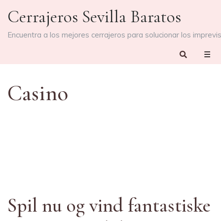
Skip
Cerrajeros Sevilla Baratos
to
content
Encuentra a los mejores cerrajeros para solucionar los imprevi
☰
Casino
Spil nu og vind fantastiske